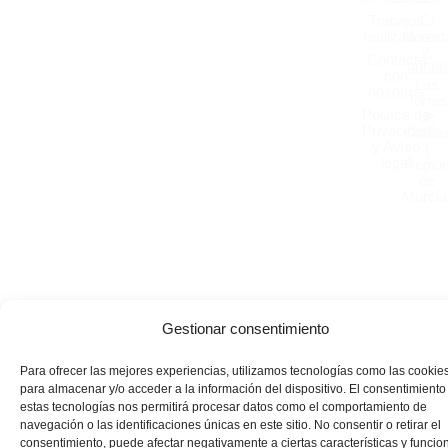
Trabajos
C/
realizados
Nereid
2,
Contacta
30566
con
Las
nosotros
Torres
Politíca de
de
Privacidad
Cotilla
y Aviso
(
legal
Regió
de
Murcia
Gestionar consentimiento
Para ofrecer las mejores experiencias, utilizamos tecnologías como las cookie
para almacenar y/o acceder a la información del dispositivo. El consentimiento
estas tecnologías nos permitirá procesar datos como el comportamiento de
navegación o las identificaciones únicas en este sitio. No consentir o retirar el
consentimiento, puede afectar negativamente a ciertas características y funcio